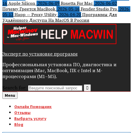
16
Apple Silicon
2026-06-09
Rosetta For Mac
2026-06-02
Почему Греется MacBook
2026-05-16
Fender Studio Pro
2026-
05-13
Happ — Proxy Utility
2026-04-20
Программы Для
Удалённого Доступа На MacOS В России
Эксперт по установке программ
Профессиональная установка ПО, диагностика и
оптимизация iMac, MacBook, ПК с Intel и M-
процессорами (M1–M5).
Search for:
Menu
Онлайн Помощник
Отзывы
Выбрать услугу
Blog