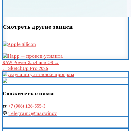
Смотреть другие записи
Навигация
RAW Power 3.5.4 macOS →
← SketchUp Pro 2026
по
записям
Свяжитесь с нами
☎️
+7 (906) 126-555-3
💬
Telegram: @macwinov