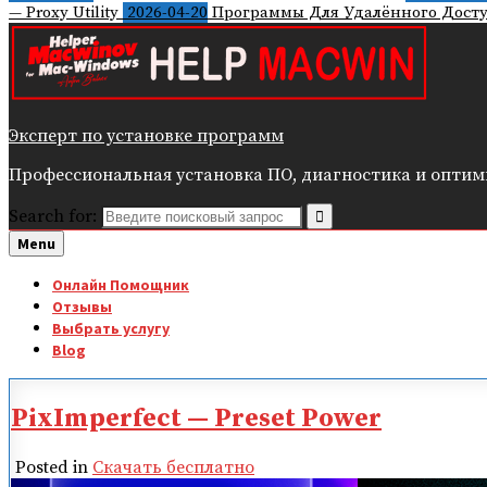
— Proxy Utility
2026-04-20
Программы Для Удалённого Досту
Эксперт по установке программ
Профессиональная установка ПО, диагностика и оптимиз
Search for:
Menu
Онлайн Помощник
Отзывы
Выбрать услугу
Blog
PixImperfect — Preset Power
Posted in
Скачать бесплатно