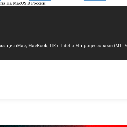
па На MacOS В России
ация iMac, MacBook, ПК с Intel и M-процессорами (M1–M