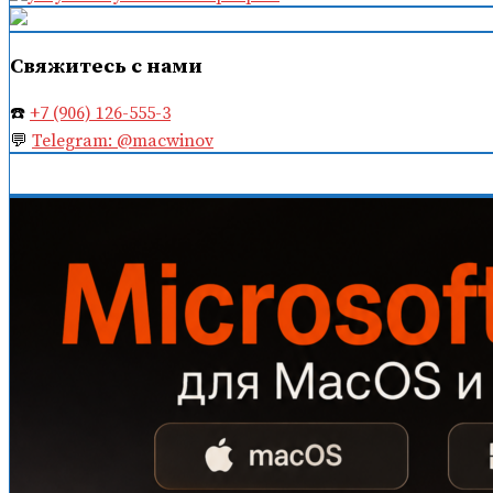
записям
Свяжитесь с нами
☎️
+7 (906) 126-555-3
💬
Telegram: @macwinov