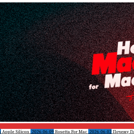
6
Apple Silicon
2026-06-09
Rosetta For Mac
2026-06-02
Почему Г