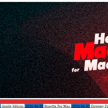
6
Apple Silicon
2026-06-09
Rosetta For Mac
2026-06-02
Почему Г