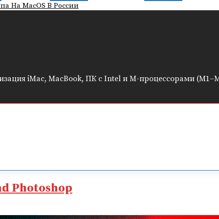
па На MacOS В России
ация iMac, MacBook, ПК с Intel и M-процессорами (M1–M
nd Photoshop