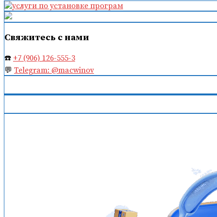
по
записям
Свяжитесь с нами
☎️
+7 (906) 126-555-3
💬
Telegram: @macwinov