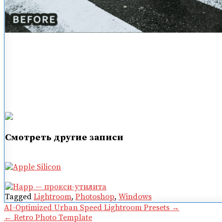
Смотреть другие записи
Tagged
Lightroom
,
Photoshop
,
Windows
Навигация
AI-Optimized Urban Speed Lightroom Presets →
← Retro Photo Template