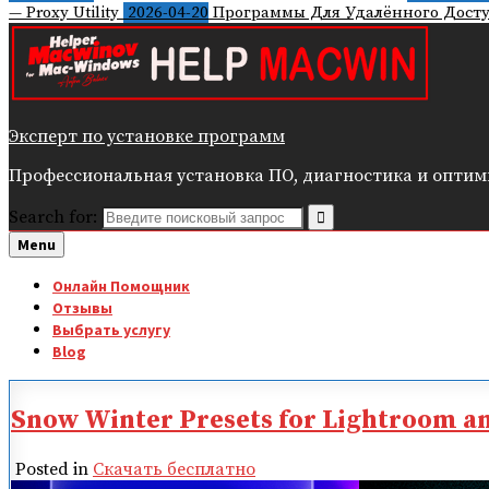
— Proxy Utility
2026-04-20
Программы Для Удалённого Досту
Эксперт по установке программ
Профессиональная установка ПО, диагностика и оптимиз
Search for:
Menu
Онлайн Помощник
Отзывы
Выбрать услугу
Blog
Snow Winter Presets for Lightroom a
Posted in
Скачать бесплатно