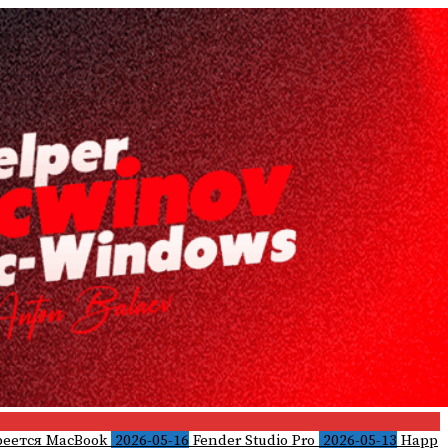
реется MacBook
2026-05-16
Fender Studio Pro
2026-05-13
Happ